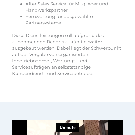
After Sales Service für Mitglieder und
Handwerkspartner
Fernwartung für ausgewählte
Partnersysteme
Diese Dienstleistungen soll aufgrund des
zunehmenden Bedarfs zukünftig weiter
ausgebaut werden. Dabei liegt der Schwerpunkt
auf der Vergabe von organisierten
Inbetriebnahme-, Wartungs- und
Serviceaufträgen an selbstständige
Kundendienst- und Servicebetriebe.