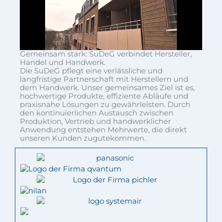
Gemeinsam stark: SuDeG verbindet Hersteller,
Handel und Handwerk.
Die SuDeG pflegt eine verlässliche und
langfristige Partnerschaft mit Herstellern und
dem Handwerk. Unser gemeinsames Ziel ist es,
hochwertige Produkte, effiziente Abläufe und
praxisnahe Lösungen zu gewährleisten. Durch
den kontinuierlichen Austausch zwischen
Produktion, Vertrieb und handwerklicher
Anwendung entstehen Mehrwerte, die direkt
unseren Kunden zugutekommen.