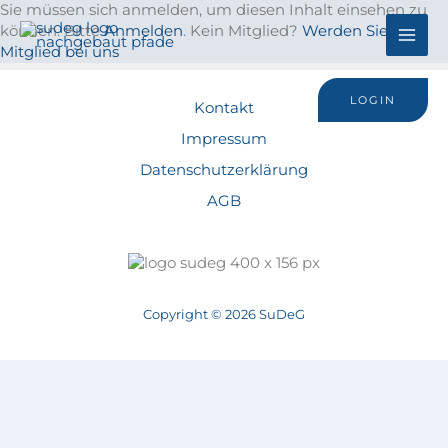
Zum
Sie müssen sich anmelden, um diesen Inhalt einsehen zu
MA
Inhalt
können. Bitte
Anmelden
. Kein Mitglied?
Werden Sie
springen
Mitglied bei uns
ME
LOGIN
Kontakt
Impressum
Datenschutzerklärung
AGB
Copyright © 2026 SuDeG